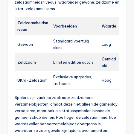
zeldzaamheidsniveaus, waaronder gewone, zeldzame en
ultra-zeldzame items.
Zeldzaamheidsn
Voorbeelden
Waarde
iveau
Standaard voertuig
Gewoon
Laag
skins
Gemidd
Zeldzaam
Limited edition auto’s
eld
Exclusieve upgrades,
Ultra-Zeldzaam
Hoog
trofeeën
Spelers zijn vaak op zoek naar zeldzamere
verzamelobjecten, omdat deze niet alleen de gameplay
verbeteren, maar ook als statussymbolen binnen de
gemeenschap dienen. Hoe hoger de zeldzaamheid, hoe
waardevoller het verzamelobject doorgaans is,
waardoor ze zeer gewild zijn tijdens evenementen.