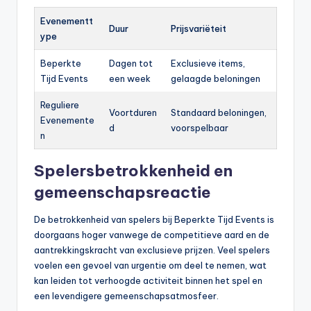
Evenementt
Duur
Prijsvariëteit
ype
Beperkte
Dagen tot
Exclusieve items,
Tijd Events
een week
gelaagde beloningen
Reguliere
Voortduren
Standaard beloningen,
Evenemente
d
voorspelbaar
n
Spelersbetrokkenheid en
gemeenschapsreactie
De betrokkenheid van spelers bij Beperkte Tijd Events is
doorgaans hoger vanwege de competitieve aard en de
aantrekkingskracht van exclusieve prijzen. Veel spelers
voelen een gevoel van urgentie om deel te nemen, wat
kan leiden tot verhoogde activiteit binnen het spel en
een levendigere gemeenschapsatmosfeer.