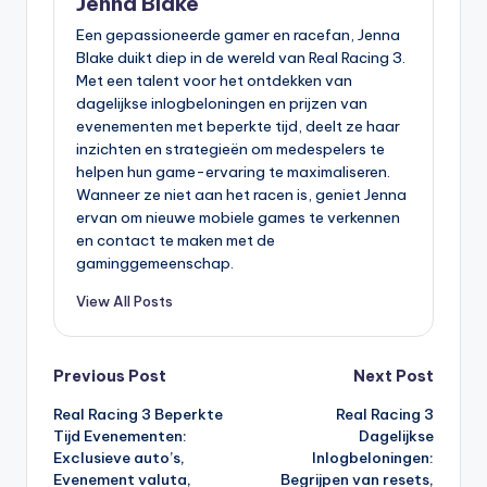
Jenna Blake
Een gepassioneerde gamer en racefan, Jenna
Blake duikt diep in de wereld van Real Racing 3.
Met een talent voor het ontdekken van
dagelijkse inlogbeloningen en prijzen van
evenementen met beperkte tijd, deelt ze haar
inzichten en strategieën om medespelers te
helpen hun game-ervaring te maximaliseren.
Wanneer ze niet aan het racen is, geniet Jenna
ervan om nieuwe mobiele games te verkennen
en contact te maken met de
gaminggemeenschap.
View All Posts
Post
Previous Post
Next Post
Real Racing 3 Beperkte
Real Racing 3
navigation
Tijd Evenementen:
Dagelijkse
Exclusieve auto’s,
Inlogbeloningen:
Evenement valuta,
Begrijpen van resets,