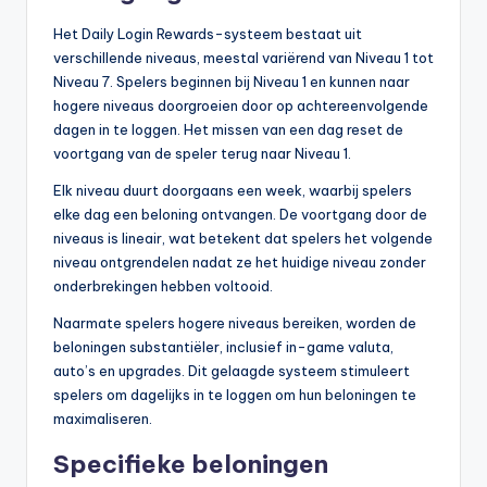
Het Daily Login Rewards-systeem bestaat uit
verschillende niveaus, meestal variërend van Niveau 1 tot
Niveau 7. Spelers beginnen bij Niveau 1 en kunnen naar
hogere niveaus doorgroeien door op achtereenvolgende
dagen in te loggen. Het missen van een dag reset de
voortgang van de speler terug naar Niveau 1.
Elk niveau duurt doorgaans een week, waarbij spelers
elke dag een beloning ontvangen. De voortgang door de
niveaus is lineair, wat betekent dat spelers het volgende
niveau ontgrendelen nadat ze het huidige niveau zonder
onderbrekingen hebben voltooid.
Naarmate spelers hogere niveaus bereiken, worden de
beloningen substantiëler, inclusief in-game valuta,
auto’s en upgrades. Dit gelaagde systeem stimuleert
spelers om dagelijks in te loggen om hun beloningen te
maximaliseren.
Specifieke beloningen