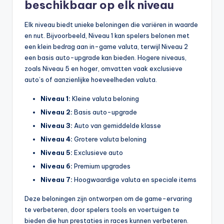
beschikbaar op elk niveau
Elk niveau biedt unieke beloningen die variëren in waarde
en nut. Bijvoorbeeld, Niveau 1 kan spelers belonen met
een klein bedrag aan in-game valuta, terwijl Niveau 2
een basis auto-upgrade kan bieden. Hogere niveaus,
zoals Niveau 5 en hoger, omvatten vaak exclusieve
auto’s of aanzienlijke hoeveelheden valuta.
Niveau 1:
Kleine valuta beloning
Niveau 2:
Basis auto-upgrade
Niveau 3:
Auto van gemiddelde klasse
Niveau 4:
Grotere valuta beloning
Niveau 5:
Exclusieve auto
Niveau 6:
Premium upgrades
Niveau 7:
Hoogwaardige valuta en speciale items
Deze beloningen zijn ontworpen om de game-ervaring
te verbeteren, door spelers tools en voertuigen te
bieden die hun prestaties in races kunnen verbeteren.