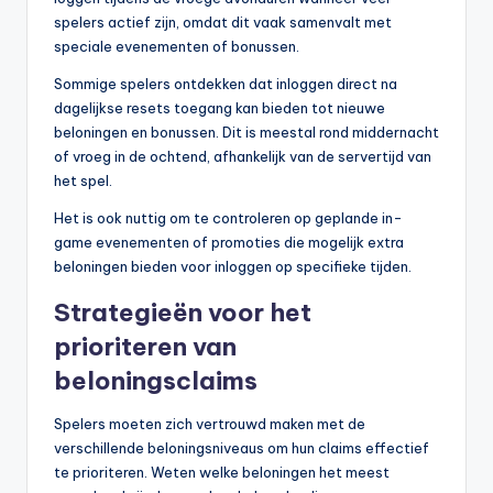
spelers actief zijn, omdat dit vaak samenvalt met
speciale evenementen of bonussen.
Sommige spelers ontdekken dat inloggen direct na
dagelijkse resets toegang kan bieden tot nieuwe
beloningen en bonussen. Dit is meestal rond middernacht
of vroeg in de ochtend, afhankelijk van de servertijd van
het spel.
Het is ook nuttig om te controleren op geplande in-
game evenementen of promoties die mogelijk extra
beloningen bieden voor inloggen op specifieke tijden.
Strategieën voor het
prioriteren van
beloningsclaims
Spelers moeten zich vertrouwd maken met de
verschillende beloningsniveaus om hun claims effectief
te prioriteren. Weten welke beloningen het meest