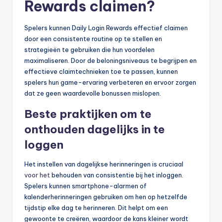
Rewards claimen?
Spelers kunnen Daily Login Rewards effectief claimen
door een consistente routine op te stellen en
strategieën te gebruiken die hun voordelen
maximaliseren. Door de beloningsniveaus te begrijpen en
effectieve claimtechnieken toe te passen, kunnen
spelers hun game-ervaring verbeteren en ervoor zorgen
dat ze geen waardevolle bonussen mislopen.
Beste praktijken om te
onthouden dagelijks in te
loggen
Het instellen van dagelijkse herinneringen is cruciaal
voor het
behouden van consistentie bij het inloggen.
Spelers kunnen smartphone-alarmen of
kalenderherinneringen gebruiken om hen op hetzelfde
tijdstip elke dag te herinneren. Dit helpt om een
gewoonte te creëren, waardoor de kans kleiner wordt