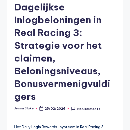
Dagelijkse
Inlogbeloningen in
Real Racing 3:
Strategie voor het
claimen,
Beloningsniveaus,
Bonusvermenigvuldi
gers
Jenna Blake
25/02/2026
No Comments
Posted
by
Het Daily Login Rewards-systeem in Real Racing 3