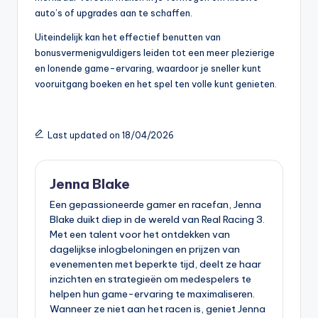
auto’s of upgrades aan te schaffen.
Uiteindelijk kan het effectief benutten van
bonusvermenigvuldigers leiden tot een meer plezierige
en lonende game-ervaring, waardoor je sneller kunt
vooruitgang boeken en het spel ten volle kunt genieten.
Last updated on 18/04/2026
Jenna Blake
Een gepassioneerde gamer en racefan, Jenna
Blake duikt diep in de wereld van Real Racing 3.
Met een talent voor het ontdekken van
dagelijkse inlogbeloningen en prijzen van
evenementen met beperkte tijd, deelt ze haar
inzichten en strategieën om medespelers te
helpen hun game-ervaring te maximaliseren.
Wanneer ze niet aan het racen is, geniet Jenna