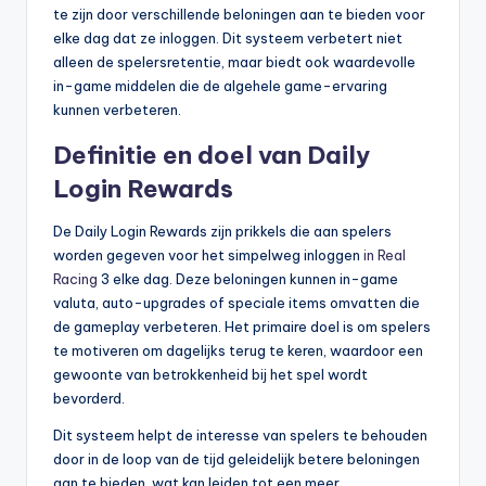
te zijn door verschillende beloningen aan te bieden voor
elke dag dat ze inloggen. Dit systeem verbetert niet
alleen de spelersretentie, maar biedt ook waardevolle
in-game middelen die de algehele game-ervaring
kunnen verbeteren.
Definitie en doel van Daily
Login Rewards
De Daily Login Rewards zijn prikkels die aan spelers
worden gegeven voor het simpelweg inloggen
in Real
Racing
3 elke dag. Deze beloningen kunnen in-game
valuta, auto-upgrades of speciale items omvatten die
de gameplay verbeteren. Het primaire doel is om spelers
te motiveren om dagelijks terug te keren, waardoor een
gewoonte van betrokkenheid bij het spel wordt
bevorderd.
Dit systeem helpt de interesse van spelers te behouden
door in de loop van de tijd geleidelijk betere beloningen
aan te bieden, wat kan leiden tot een meer